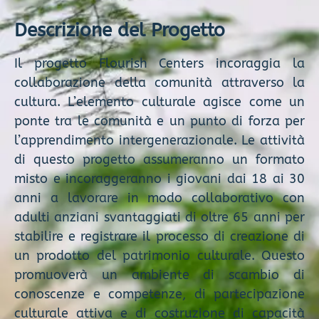
Descrizione del Progetto
Il progetto Flourish Centers incoraggia la
collaborazione della comunità attraverso la
cultura. L’elemento culturale agisce come un
ponte tra le comunità e un punto di forza per
l’apprendimento intergenerazionale. Le attività
di questo progetto assumeranno un formato
misto e incoraggeranno i giovani dai 18 ai 30
anni a lavorare in modo collaborativo con
adulti anziani svantaggiati di oltre 65 anni per
stabilire e registrare il processo di creazione di
un prodotto del patrimonio culturale. Questo
promuoverà un ambiente di scambio di
conoscenze e competenze, di partecipazione
culturale attiva e di costruzione di capacità